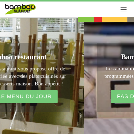
Passer au contenu
Men
Bamboo restaurant
Les animations et expositions ne sont pas
programmées pendant la période d'urgence
sanitaire
PAS D'ACTU ET DE RDV