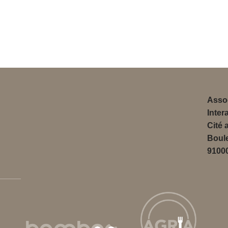
Assoc
Inter
Cité 
Boul
9100