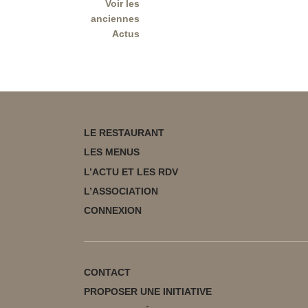
Voir les
anciennes
Actus
LE RESTAURANT
LES MENUS
L’ACTU ET LES RDV
L’ASSOCIATION
CONNEXION
CONTACT
PROPOSER UNE INITIATIVE