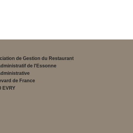
iation de Gestion du Restaurant
administratif de l'Essonne
administrative
evard de France
0 EVRY