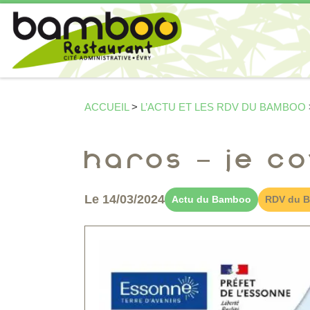
Passer au contenu
ACCUEIL
>
L’ACTU ET LES RDV DU BAMBOO
KAROS – je co
Le 14/03/2024
Actu du Bamboo
RDV du 