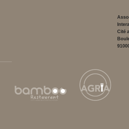
Assoc
Inter
Cité 
Boul
9100