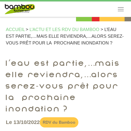
Passer au contenu
Men
ACCUEIL
>
L’ACTU ET LES RDV DU BAMBOO
>
L’EAU
EST PARTIE,…MAIS ELLE REVIENDRA,…ALORS SEREZ-
VOUS PRÊT POUR LA PROCHAINE INONDATION ?
L’eau est partie,…mais
elle reviendra,…alors
serez-vous prêt pour
la prochaine
inondation ?
Le 13/10/2022
RDV du Bamboo