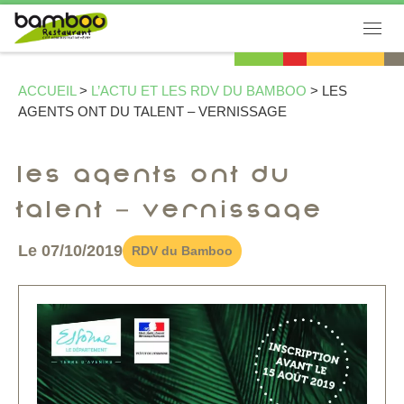
Passer au contenu
Men
ACCUEIL
>
L’ACTU ET LES RDV DU BAMBOO
>
LES
AGENTS ONT DU TALENT – VERNISSAGE
Les agents ont du
talent – Vernissage
Le 07/10/2019
RDV du Bamboo